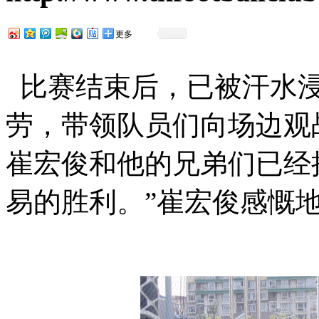
更多
比赛结束后，已被汗水浸
劳，带领队员们向场边观
崔宏俊和他的兄弟们已经
易的胜利。”崔宏俊感慨