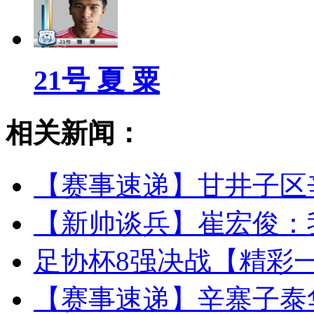
21号 夏 粟
相关新闻：
【赛事速递】甘井子区
【新帅谈兵】崔宏俊：
足协杯8强决战【精彩
【赛事速递】辛寨子泰