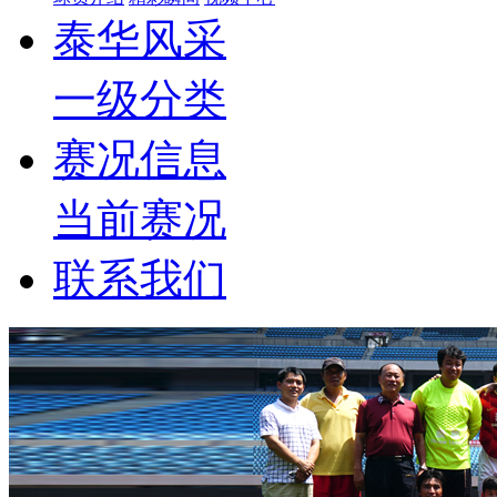
泰华风采
一级分类
赛况信息
当前赛况
联系我们