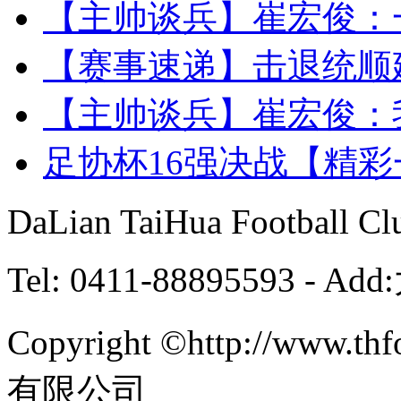
【主帅谈兵】崔宏俊：
【赛事速递】击退统顺
【主帅谈兵】崔宏俊：
足协杯16强决战【精
DaLian TaiHua Football C
Tel: 0411-88895593
Copyright ©http://www.
有限公司