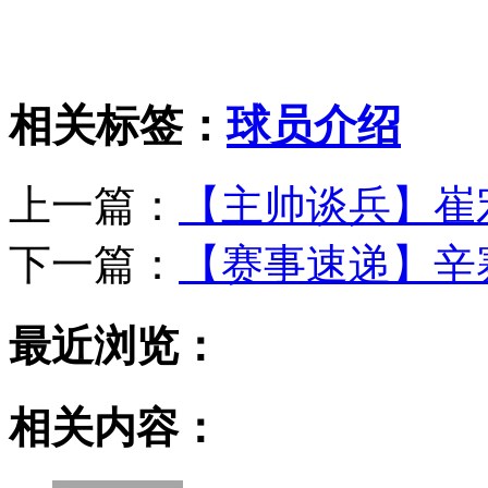
相关标签：
球员介绍
上一篇：
【主帅谈兵】崔
下一篇：
【赛事速递】辛
最近浏览：
相关内容：