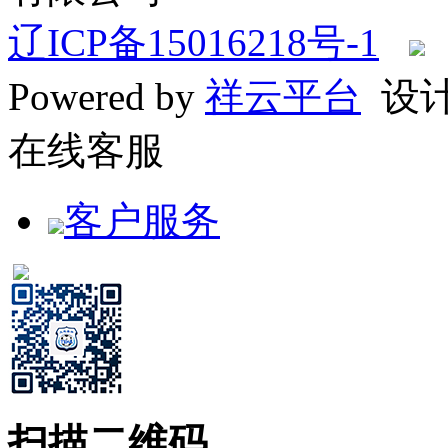
辽ICP备15016218号-1
Powered by
祥云平台
设计
在线客服
客户服务
扫描二维码