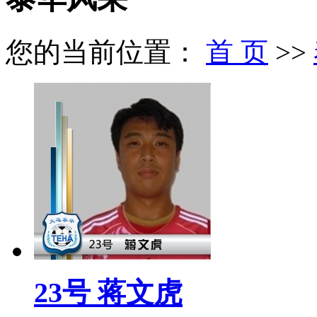
您的当前位置：
首 页
>>
23号 蒋文虎