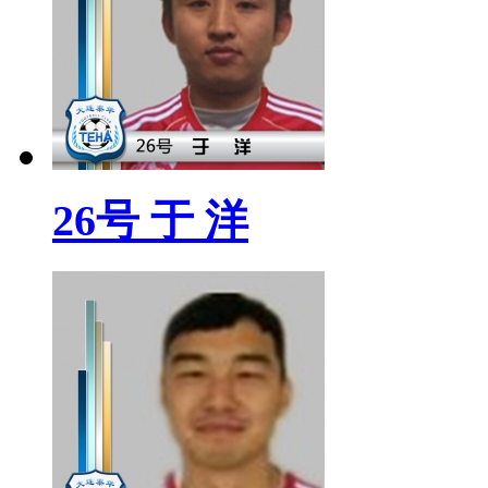
26号 于 洋