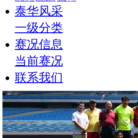
泰华风采
一级分类
赛况信息
当前赛况
联系我们