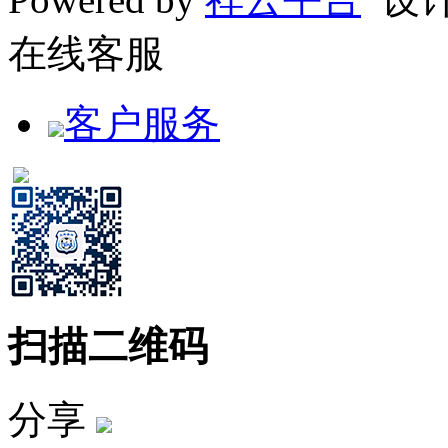
在线客服
客户服务
扫描二维码
分享