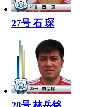
27号 石 琛
28号 林岳铭