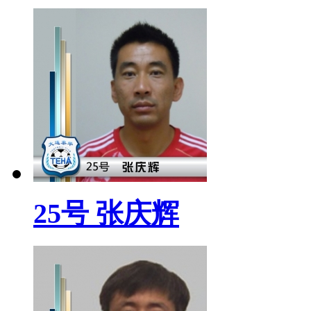
25号 张庆辉