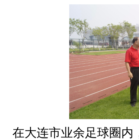
在大连市业余足球圈内