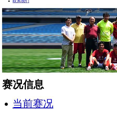
联系我们
赛况信息
当前赛况