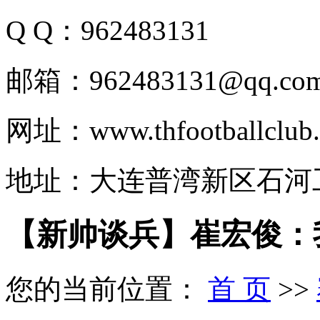
Q Q：962483131
邮箱：962483131@qq.co
网址：
www.
thfootballclu
地址：大连普湾新区石河
【新帅谈兵】崔宏俊：
您的当前位置：
首 页
>>