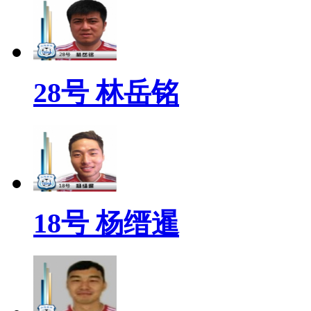
28号 林岳铭
18号 杨缙暹