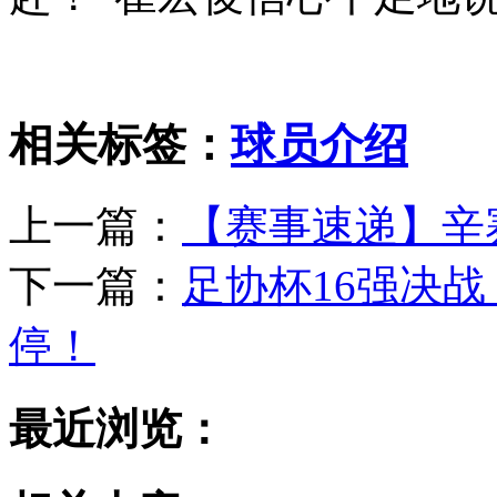
相关标签：
球员介绍
上一篇：
【赛事速递】辛
下一篇：
足协杯16强决
停！
最近浏览：