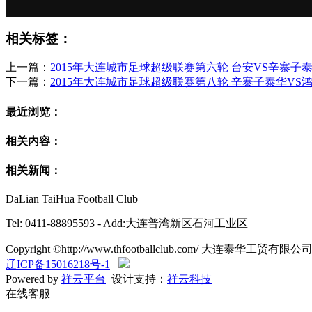
相关标签：
上一篇：
2015年大连城市足球超级联赛第六轮 台安VS辛寨子
下一篇：
2015年大连城市足球超级联赛第八轮 辛寨子泰华VS
最近浏览：
相关内容：
相关新闻：
DaLian TaiHua Football Club
Tel: 0411-88895593 - Add:大连普湾新区石河工业区
Copyright ©http://www.thfootballclub.com/ 大连泰华工贸有限公
辽ICP备15016218号-1
Powered by
祥云平台
设计支持：
祥云科技
在线客服