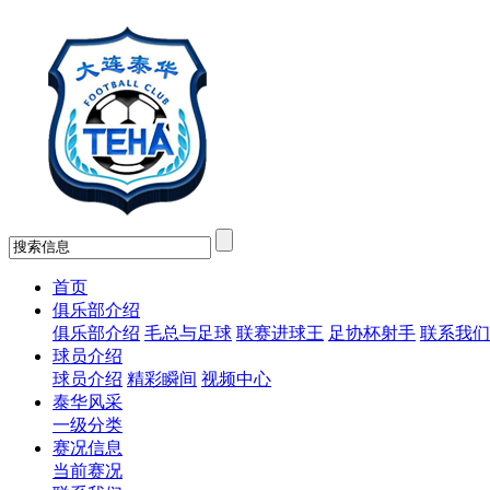
首页
俱乐部介绍
俱乐部介绍
毛总与足球
联赛进球王
足协杯射手
联系我们
球员介绍
球员介绍
精彩瞬间
视频中心
泰华风采
一级分类
赛况信息
当前赛况