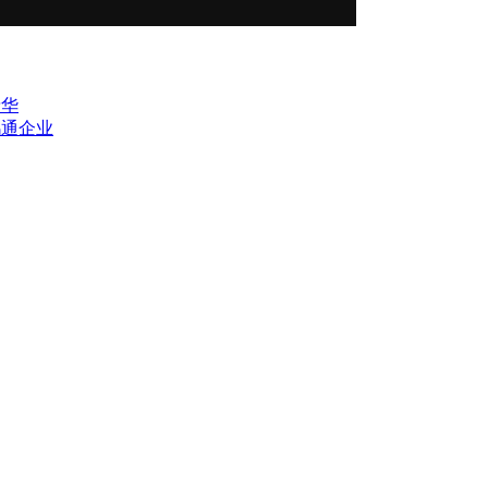
泰华
鸿通企业
司