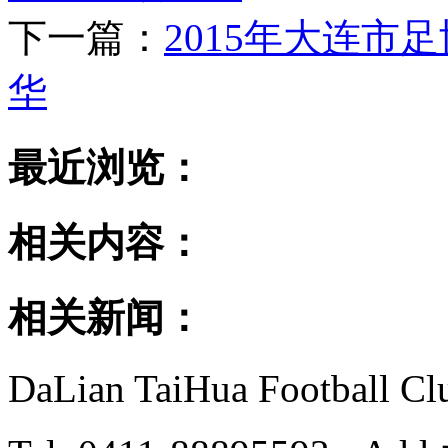
下一篇：
2015年大连市
华
最近浏览：
相关内容：
相关新闻：
DaLian TaiHua Football C