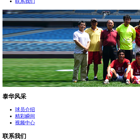
联系我们
泰华风采
球员介绍
精彩瞬间
视频中心
联系我们