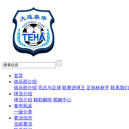
首页
俱乐部介绍
俱乐部介绍
毛总与足球
联赛进球王
足协杯射手
联系我们
球员介绍
球员介绍
精彩瞬间
视频中心
泰华风采
一级分类
赛况信息
当前赛况